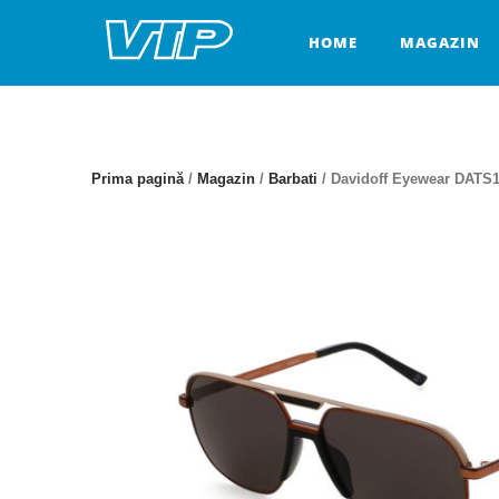
Skip
to
HOME
MAGAZIN
content
Prima pagină
/
Magazin
/
Barbati
/ Davidoff Eyewear DATS