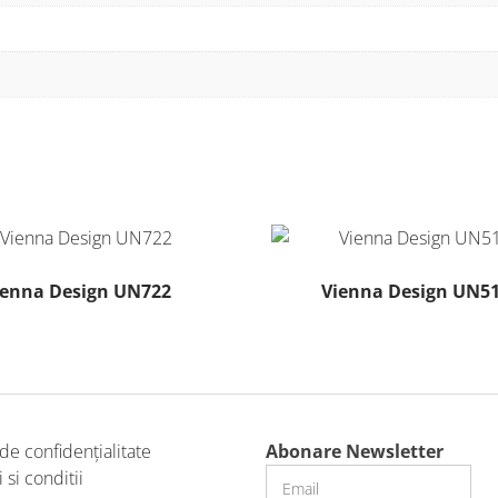
ienna Design UN722
Vienna Design UN5
Acest
produs
are
mai
multe
 de confidențialitate
Abonare Newsletter
variații.
si conditii
Opțiunile