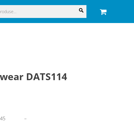
ewear DATS114
145
–