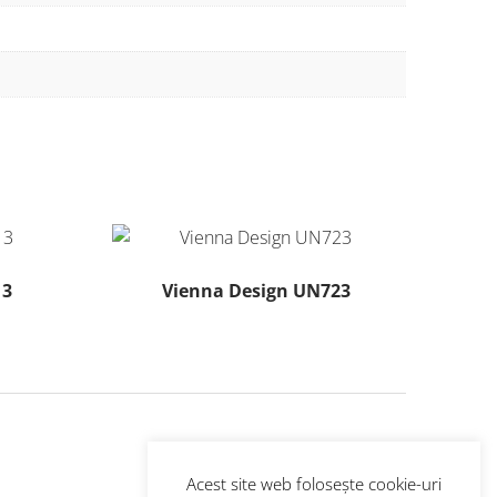
13
Vienna Design UN723
Acest
produs
are
mai
multe
variații.
Opțiunile
Acest site web folosește cookie-uri