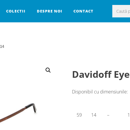
Caută
COLECTII
DESPRE NOI
CONTACT
după:
114
Davidoff Ey
Disponibil cu dimensiunile:
59
14
–